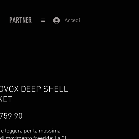
PARTNER
≡
Accedi
OVOX DEEP SHELL
KET
Prezzo
759.90
e e leggera per la massima
 di movimento freeride: La 3L