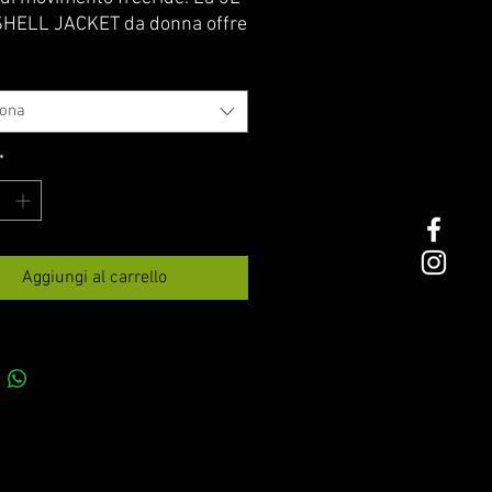
HELL JACKET da donna offre
otezione totale e grande
à, in tutta leggerezza.
iona
*
Aggiungi al carrello