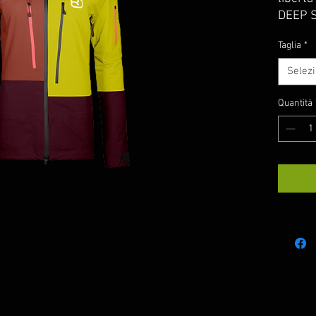
DEEP S
una pr
Taglia
*
comodit
Selez
Quantità