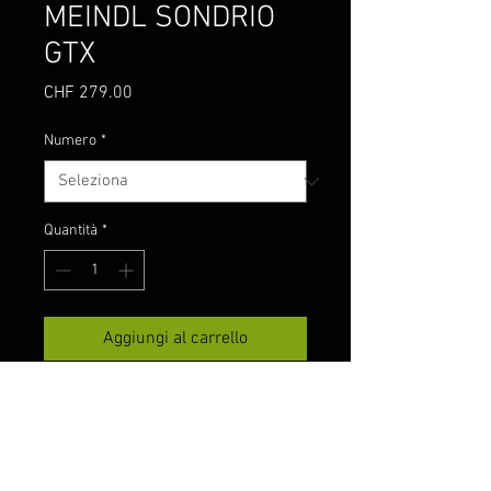
MEINDL SONDRIO
GTX
Prezzo
CHF 279.00
Numero
*
Quantità
*
Aggiungi al carrello
Stivali invernali resistenti per
una protezione senza
compromessi, ti
accompagnano durante le