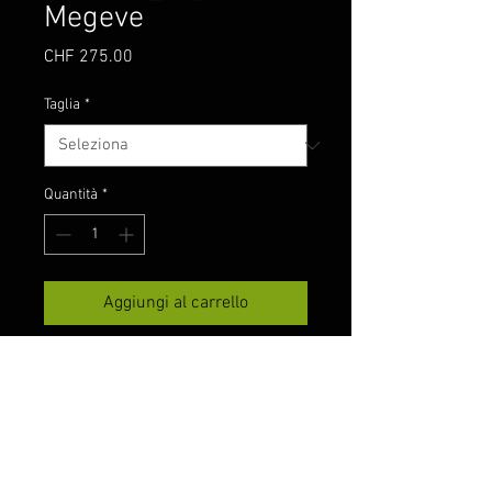
Megeve
Prezzo
CHF 275.00
Taglia
*
Quantità
*
Aggiungi al carrello
Pantaloni funzionali eleganti e
casual per piste e tour. La
regolazione della temperatura
è perfetta grazie al Power.Shell
traspirante e di altissima
Marca