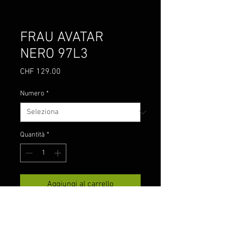
FRAU AVATAR
NERO 97L3
Prezzo
CHF 129.00
Numero
*
Quantità
*
Aggiungi al carrello
Polacchino nero in pelle, 97L3
Frau, con tirante sul tallone,