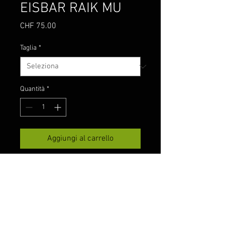
EISBAR RAIK MU
Prezzo
CHF 75.00
Taglia
*
Quantità
*
Aggiungi al carrello
Cappello semplice e ridotto di
Eisbär con vestibilità
corta. L'elegante cappello Raik
in lana vergine (kbT) combina la
moda con un carattere urbano
Marca